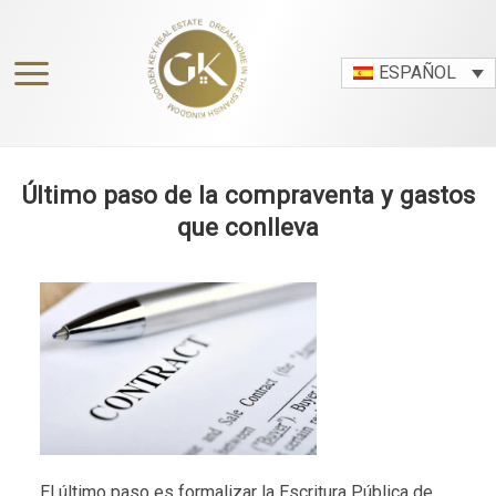
Skip
to
content
ESPAÑOL
Último paso de la compraventa y gastos
que conlleva
El último paso es formalizar la Escritura Pública de