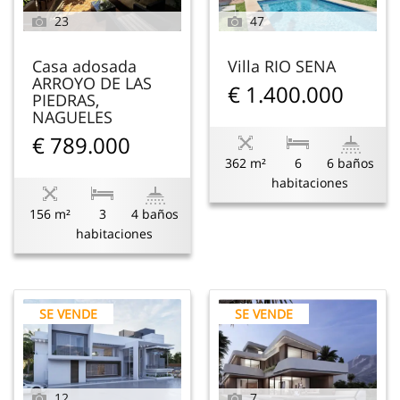
23
47
Casa adosada
Villa RIO SENA
ARROYO DE LAS
€ 1.400.000
PIEDRAS,
NAGUELES
€ 789.000
362 m²
6
6 baños
habitaciones
156 m²
3
4 baños
habitaciones
SE VENDE
SE VENDE
12
7