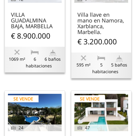
VILLA
Villa llave en
GUADALMINA
mano en Namora,
BAJA, MARBELLA
Xarblanca,
Marbella.
€ 8.900.000
€ 3.200.000
1069 m²
6
6 baños
595 m²
5
5 baños
habitaciones
habitaciones
SE VENDE
SE VENDE
24
47