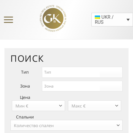
Skip
to
UKR /
content
RUS
ПОИСК
Тип
Зона
Цена
Mин €
Mакс €
Спальни
Количество спален